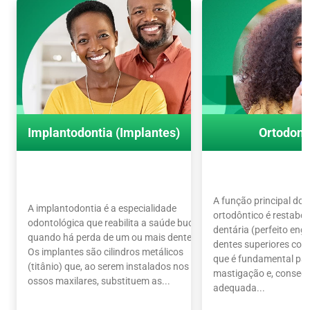
Implantodontia (Implantes)
Ortodont
A função principal do
A implantodontia é a especialidade
ortodôntico é restabel
odontológica que reabilita a saúde bucal
dentária (perfeito en
quando há perda de um ou mais dentes.
dentes superiores com 
Os implantes são cilindros metálicos
que é fundamental par
(titânio) que, ao serem instalados nos
mastigação e, conseq
ossos maxilares, substituem as...
adequada...