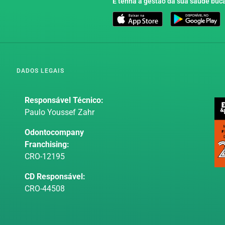
E tenha a gestão da sua saúde buca
DADOS LEGAIS
Responsável Técnico:
Paulo Youssef Zahr
Odontocompany
Franchising:
CRO-12195
CD Responsável:
CRO-44508