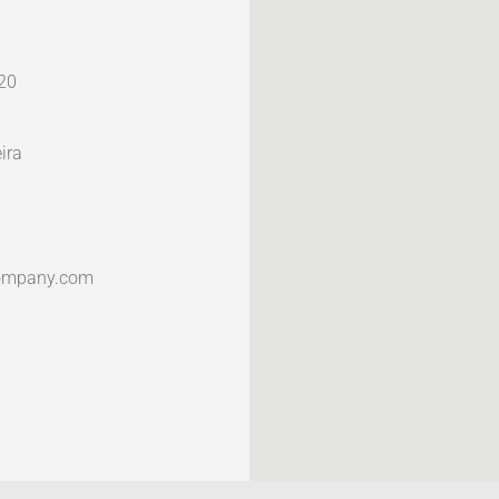
20
ira
ompany.com