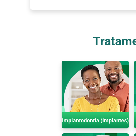
Tratame
Implantodontia (Implantes)