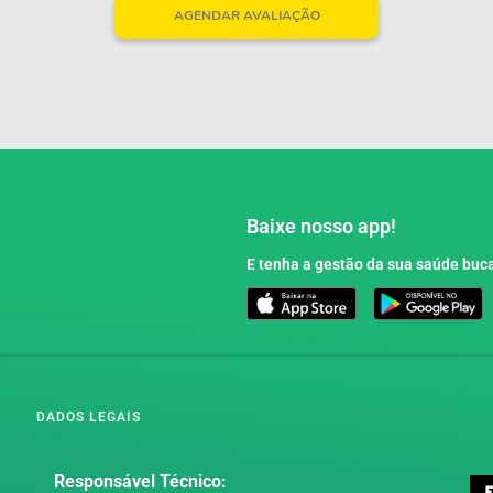
AGENDAR AVALIAÇÃO
Baixe nosso app!
E tenha a gestão da sua saúde buca
DADOS LEGAIS
Responsável Técnico: