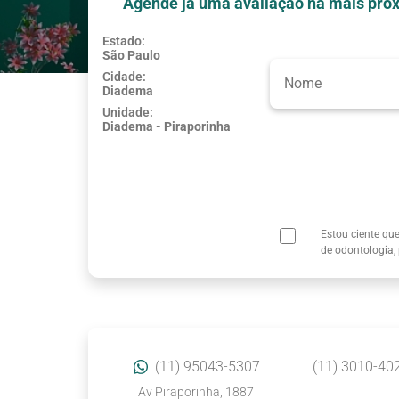
Agende já uma avaliação na mais próx
Estado:
São Paulo
Usar minha localização
Cidade:
Diadema
Unidade:
Diadema - Piraporinha
Estou ciente qu
de odontologia,
(11) 95043-5307
(11) 3010-40
Av Piraporinha, 1887