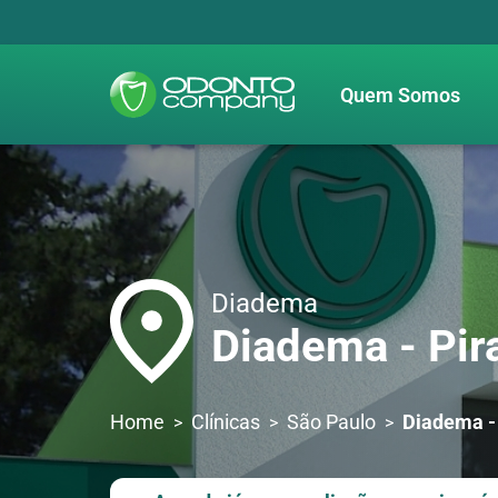
Quem Somos
Diadema
Diadema - Pir
Home
Clínicas
São Paulo
Diadema -