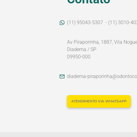
(11) 95043-5307
- (11) 3010-40
Av Piraporinha, 1887, Vila Nogue
Diadema / SP
09950-000
diadema-piraporinha@odontoc
ATENDIMENTO VIA WHATSAPP