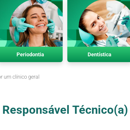
Periodontia
Dentística
r um clínico geral
Responsável Técnico(a)