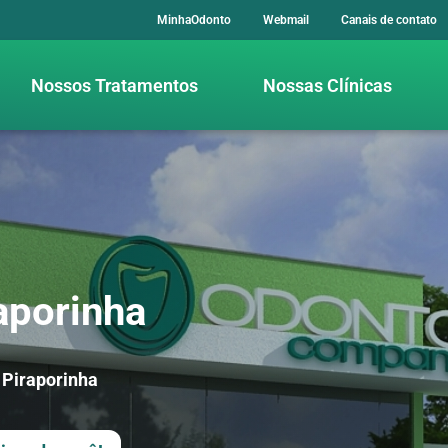
MinhaOdonto
Webmail
Canais de contato
Nossos Tratamentos
Nossas Clínicas
aporinha
 Piraporinha