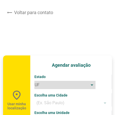
Voltar para contato
Agendar avaliação
Estado
Escolha uma Cidade
Nossos Parceiros
(Ex. São Paulo)
Usar minha
localização
Escolha uma Unidade