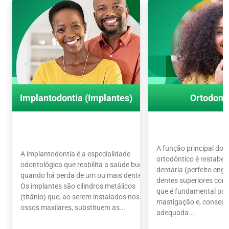
Implantodontia (Implantes)
Ortodont
A função principal do 
A implantodontia é a especialidade
ortodôntico é restabel
odontológica que reabilita a saúde bucal
dentária (perfeito en
quando há perda de um ou mais dentes.
dentes superiores com o
Os implantes são cilindros metálicos
que é fundamental par
(titânio) que, ao serem instalados nos
mastigação e, conseq
ossos maxilares, substituem as...
adequada...