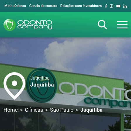
MinhaOdonto
Canais de contato
Relações com investidores
Juquitiba
Juquitiba
Home
Clínicas
São Paulo
Juquitiba