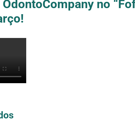
 OdontoCompany no “Fof
arço!
dos