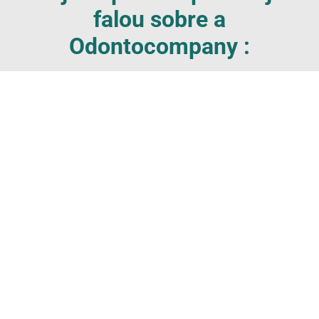
falou sobre a
Odontocompany :
AGENDAR AVALIAÇÃO
Canais de contato:
Dúvidas, reclamações e sugestões