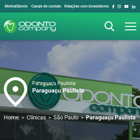
MinhaOdonto
Canais de contato
Relações com investidores
Paraguaçu Paulista
Paraguaçu Paulista
Home
Clínicas
São Paulo
Paraguaçu Paulista