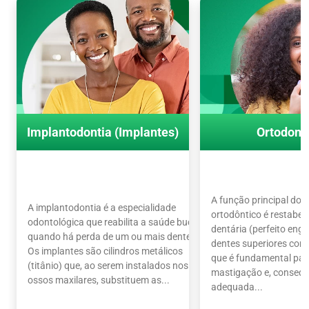
Implantodontia (Implantes)
Ortodont
A função principal do 
A implantodontia é a especialidade
ortodôntico é restabel
odontológica que reabilita a saúde bucal
dentária (perfeito en
quando há perda de um ou mais dentes.
dentes superiores com o
Os implantes são cilindros metálicos
que é fundamental par
(titânio) que, ao serem instalados nos
mastigação e, conseq
ossos maxilares, substituem as...
adequada...