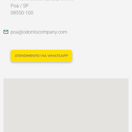
Poá / SP
08550-100
Nossos Parceiros
poa@odontocompany.com
ATENDIMENTO VIA WHATSAPP