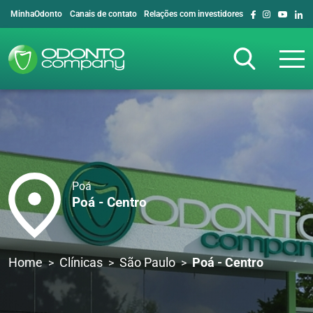
MinhaOdonto
Canais de contato
Relações com investidores
Poá
Poá - Centro
Home
Clínicas
São Paulo
Poá - Centro