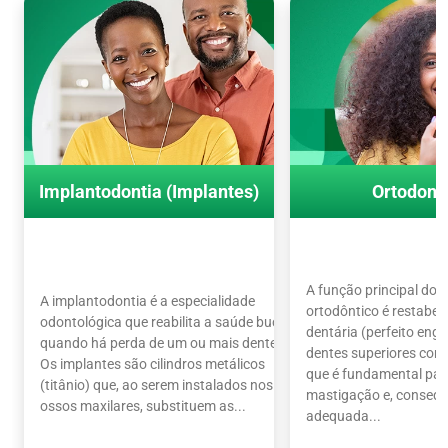
Implantodontia (Implantes)
Ortodont
A função principal do 
A implantodontia é a especialidade
ortodôntico é restabel
odontológica que reabilita a saúde bucal
dentária (perfeito en
quando há perda de um ou mais dentes.
dentes superiores com o
Os implantes são cilindros metálicos
que é fundamental par
(titânio) que, ao serem instalados nos
mastigação e, conseq
ossos maxilares, substituem as...
adequada...