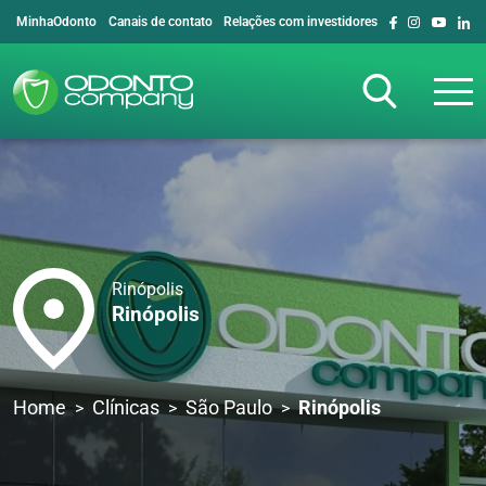
MinhaOdonto
Canais de contato
Relações com investidores
Rinópolis
Rinópolis
Home
Clínicas
São Paulo
Rinópolis