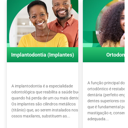
Implantodontia (Implantes)
Ortodont
A função principal do 
A implantodontia é a especialidade
ortodôntico é restabel
odontológica que reabilita a saúde bucal
dentária (perfeito en
quando há perda de um ou mais dentes.
dentes superiores com o
Os implantes são cilindros metálicos
que é fundamental par
(titânio) que, ao serem instalados nos
mastigação e, conseq
ossos maxilares, substituem as...
adequada...