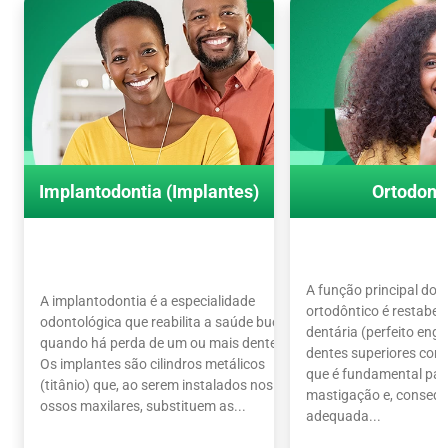
Implantodontia (Implantes)
Ortodont
A função principal do 
A implantodontia é a especialidade
ortodôntico é restabel
odontológica que reabilita a saúde bucal
dentária (perfeito en
quando há perda de um ou mais dentes.
dentes superiores com o
Os implantes são cilindros metálicos
que é fundamental par
(titânio) que, ao serem instalados nos
mastigação e, conseq
ossos maxilares, substituem as...
adequada...