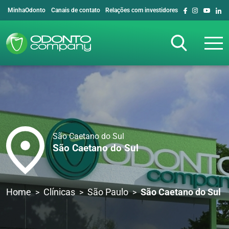
MinhaOdonto
Canais de contato
Relações com investidores
São Caetano do Sul
São Caetano do Sul
Home
Clínicas
São Paulo
São Caetano do Sul