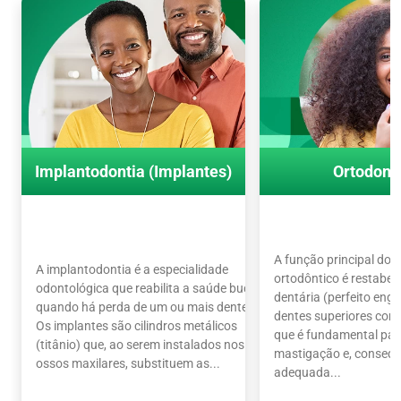
Implantodontia (Implantes)
Ortodont
A função principal do 
A implantodontia é a especialidade
ortodôntico é restabel
odontológica que reabilita a saúde bucal
dentária (perfeito en
quando há perda de um ou mais dentes.
dentes superiores com o
Os implantes são cilindros metálicos
que é fundamental par
(titânio) que, ao serem instalados nos
mastigação e, conseq
ossos maxilares, substituem as...
adequada...