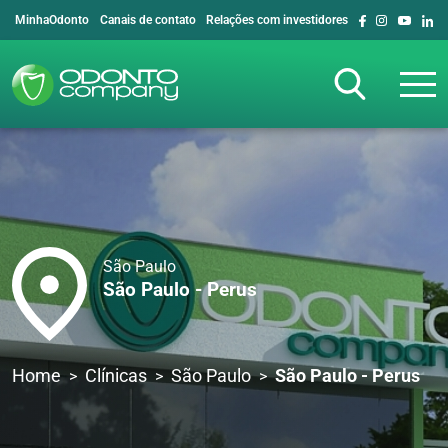
MinhaOdonto
Canais de contato
Relações com investidores
São Paulo
São Paulo - Perus
Home
Clínicas
São Paulo
São Paulo - Perus