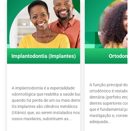
Implantodontia (Implantes)
Ortodont
A função principal do 
A implantodontia é a especialidade
ortodôntico é restabel
odontológica que reabilita a saúde bucal
dentária (perfeito en
quando há perda de um ou mais dentes.
dentes superiores com o
Os implantes são cilindros metálicos
que é fundamental par
(titânio) que, ao serem instalados nos
mastigação e, conseq
ossos maxilares, substituem as...
adequada...