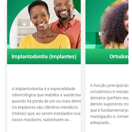
Implantodontia (Implantes)
Ortodont
A função principal do 
A implantodontia é a especialidade
ortodôntico é restabel
odontológica que reabilita a saúde bucal
dentária (perfeito en
quando há perda de um ou mais dentes.
dentes superiores com o
Os implantes são cilindros metálicos
que é fundamental par
(titânio) que, ao serem instalados nos
mastigação e, conseq
ossos maxilares, substituem as...
adequada...