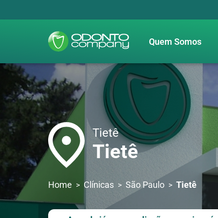
Quem Somos
Tietê
Tietê
Home
Clínicas
São Paulo
Tietê