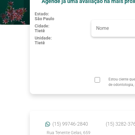
Agende já uma avaliação na mais próx
Estado:
São Paulo
Usar minha localização
Cidade:
Tietê
Unidade:
Tietê
Estou ciente qu
de odontologia,
(15) 99746-2840
(15) 3282-37
Rua Tenente Gelas, 659