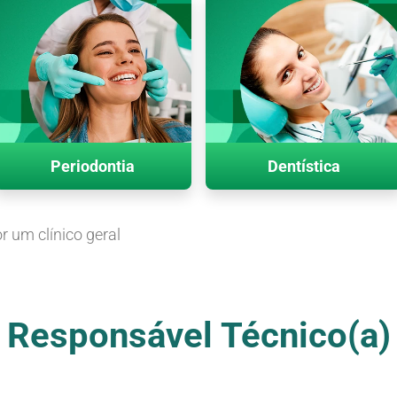
Periodontia
Dentística
r um clínico geral
Responsável Técnico(a)