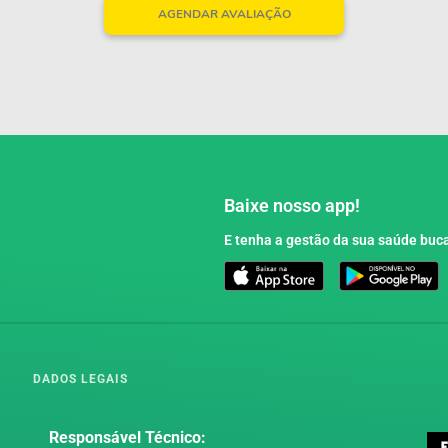
AGENDAR AVALIAÇÃO
Baixe nosso app!
E tenha a gestão da sua saúde buca
DADOS LEGAIS
Responsável Técnico: