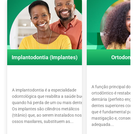
Implantodontia (Implantes)
Ortodont
A função principal do 
A implantodontia é a especialidade
ortodôntico é restabel
odontológica que reabilita a saúde bucal
dentária (perfeito en
quando há perda de um ou mais dentes.
dentes superiores com o
Os implantes são cilindros metálicos
que é fundamental par
(titânio) que, ao serem instalados nos
mastigação e, conseq
ossos maxilares, substituem as...
adequada...