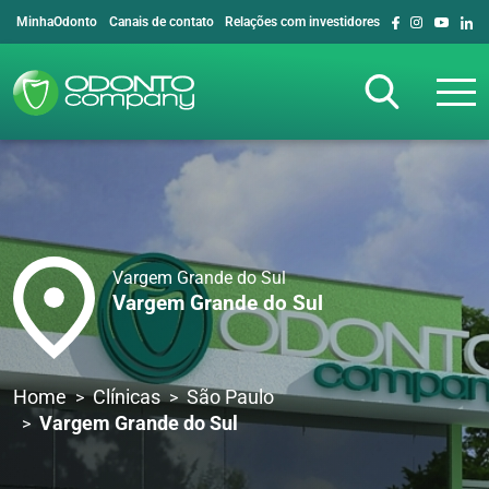
MinhaOdonto
Canais de contato
Relações com investidores
Vargem Grande do Sul
Vargem Grande do Sul
Home
Clínicas
São Paulo
Vargem Grande do Sul