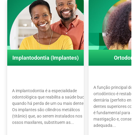
Implantodontia (Implantes)
Ortodont
A função principal do
A implantodontia é a especialidade
ortodôntico é restabel
odontológica que reabilita a saúde bucal
dentária (perfeito en
quando há perda de um ou mais dentes.
dentes superiores com 
Os implantes são cilindros metálicos
é fundamental para a 
(titânio) que, ao serem instalados nos
mastigação e, conseq
ossos maxilares, substituem as...
adequada...