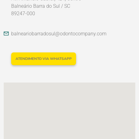
Balneário Barra do Sul / SC
89247-000
Nossos Parceiros
balneariobarradosul@odontocompany.com
ATENDIMENTO VIA WHATSAPP