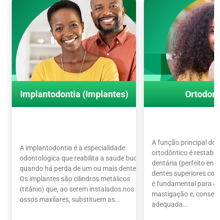
Implantodontia (Implantes)
Ortodont
A função principal do
A implantodontia é a especialidade
ortodôntico é restabel
odontológica que reabilita a saúde bucal
dentária (perfeito en
quando há perda de um ou mais dentes.
dentes superiores com 
Os implantes são cilindros metálicos
é fundamental para a 
(titânio) que, ao serem instalados nos
mastigação e, conseq
ossos maxilares, substituem as...
adequada...