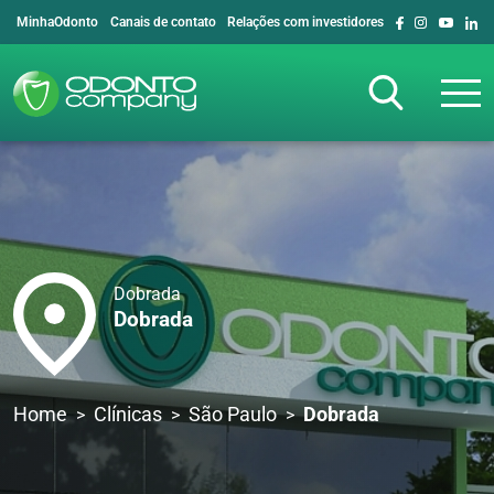
MinhaOdonto
Canais de contato
Relações com investidores
Dobrada
Dobrada
Home
Clínicas
São Paulo
Dobrada