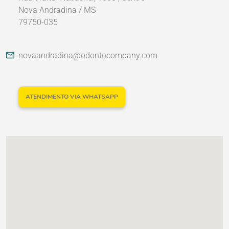
Nova Andradina / MS
79750-035
Nossos Parceiros
novaandradina@odontocompany.com
ATENDIMENTO VIA WHATSAPP