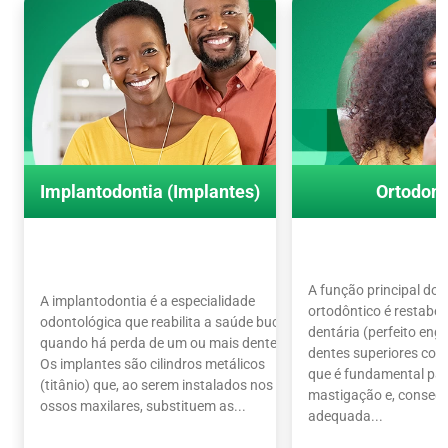
Implantodontia (Implantes)
Ortodont
A função principal do
A implantodontia é a especialidade
ortodôntico é restabel
odontológica que reabilita a saúde bucal
dentária (perfeito en
quando há perda de um ou mais dentes.
dentes superiores com 
Os implantes são cilindros metálicos
que é fundamental par
(titânio) que, ao serem instalados nos
mastigação e, conseq
ossos maxilares, substituem as...
adequada...