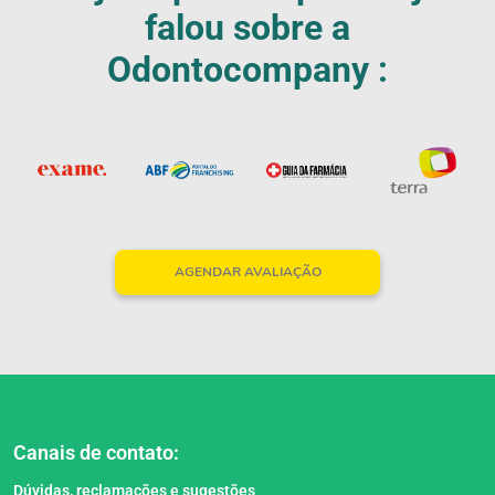
falou sobre a
Odontocompany :
Nossos Parceiros
AGENDAR AVALIAÇÃO
Canais de contato:
Dúvidas, reclamações e sugestões