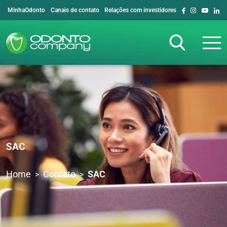
MinhaOdonto
Canais de contato
Relações com investidores
SAC
Home
Contato
SAC