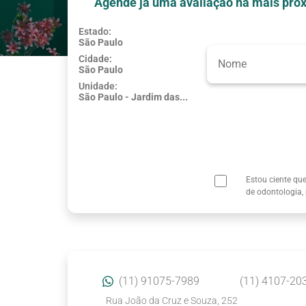
Agende já uma avaliação na mais próx
Estado:
São Paulo
Usar minha localização
Cidade:
São Paulo
Unidade:
São Paulo - Jardim das...
Estou ciente qu
de odontologia,
(11) 91075-7989
(11) 4107-20
Rua João da Cruz e Souza, 252