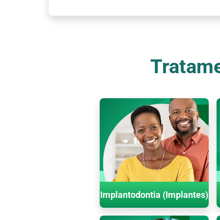
Tratame
Implantodontia (Implantes)